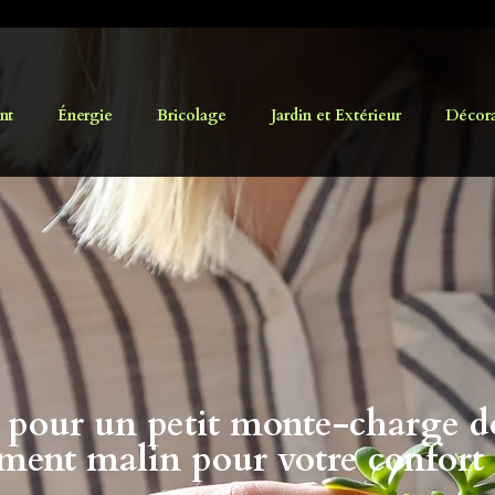
nt
Énergie
Bricolage
Jardin et Extérieur
Décorat
 pour un petit monte-charge 
ement malin pour votre confort