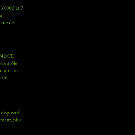
 3 000€ et 7
eur
cité de
6/42/CE
 contrôle
rantir un
rité
dispositif
ement, plus