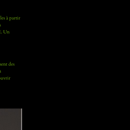
es à partir
s
CE. Un
sent des
n
ouvrir