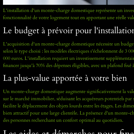
L'installation d'un monte-charge domestique représente un invest
fonctionnalité de votre logement tout en apportant une réelle va
Le budget à prévoir pour l'installatio
L'acquisition d'un monte-charge domestique nécessite un budget va
selon le type choisi : les modèles électriques s'échelonnent de 3 00
000 euros. L'installation requiert un investissement supplémentai
financer jusqu'à 70% des dépenses éligibles, avec un plafond fixé 
La plus-value apportée à votre bien
Un monte-charge domestique augmente significativement la valeur 
sur le marché immobilier, séduisant les acquéreurs potentiels par s
facilite le déplacement des objets lourds entre les étages. Les dim
bien attractif pour une large clientèle. La présence d'un monte-
des personnes recherchant un confort optimal au quotidien.
Les aides et démarches pour fi