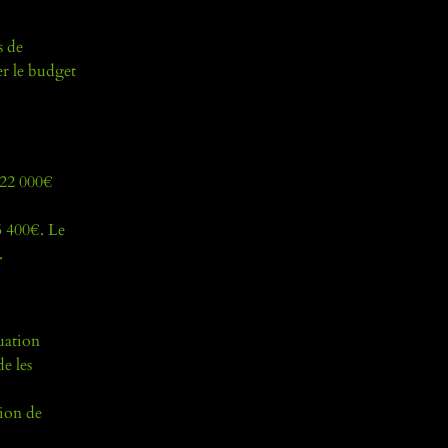
s de
er le budget
 22 000€
5 400€. Le
.
uation
e les
tion de