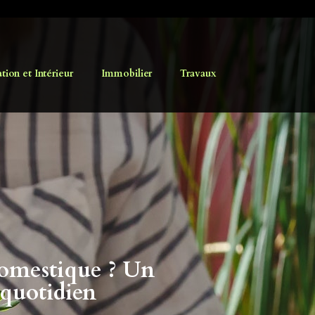
ion et Intérieur
Immobilier
Travaux
domestique ? Un
 quotidien