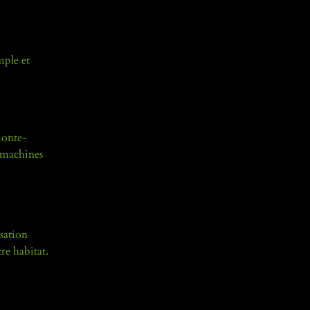
mple et
monte-
e machines
sation
re habitat.