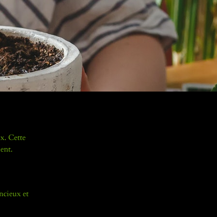
x. Cette
ent.
ncieux et