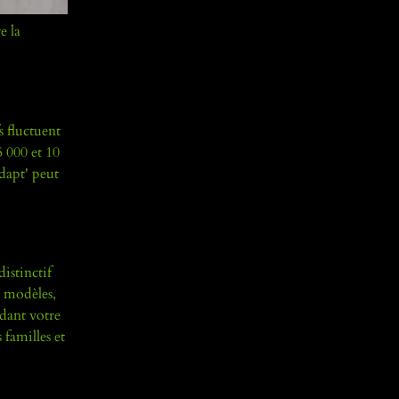
e la
s fluctuent
5 000 et 10
dapt' peut
istinctif
s modèles,
ndant votre
familles et